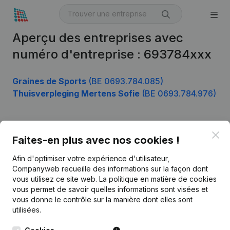
Aperçu des entreprises avec
numéro d'entreprise : 693784xxx
Graines de Sports
(BE 0693.784.085)
Thuisverpleging Mertens Sofie
(BE 0693.784.976)
Clo
Produit
Faites-en plus avec nos cookies !
Informations d’entreprise
Afin d'optimiser votre expérience d'utilisateur,
Companyweb recueille des informations sur la façon dont
Monitoring
Français
vous utilisez ce site web.
La politique en matière de cookies
vous permet de savoir quelles informations sont visées et
Recherche internationale
vous donne le contrôle sur la manière dont elles sont
Kantorenpark Everest
Prospection
utilisées.
Leuvensesteenweg
iOS app
248D,