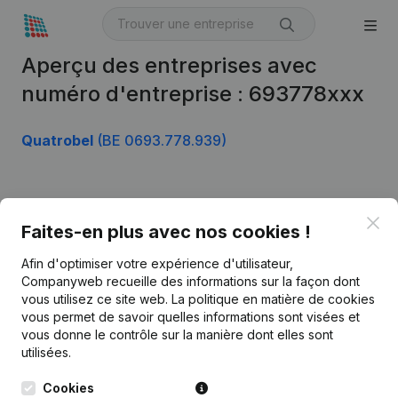
Aperçu des entreprises avec
numéro d'entreprise : 693778xxx
Quatrobel
(BE 0693.778.939)
Produit
Clo
Faites-en plus avec nos cookies !
Informations d’entreprise
Afin d'optimiser votre expérience d'utilisateur,
Monitoring
Français
Companyweb recueille des informations sur la façon dont
vous utilisez ce site web.
La politique en matière de cookies
Recherche internationale
vous permet de savoir quelles informations sont visées et
vous donne le contrôle sur la manière dont elles sont
Kantorenpark Everest
Prospection
utilisées.
Leuvensesteenweg
iOS app
248D,
Cookies
1800 Vilvoorde