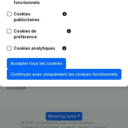
Android app
fonctionnels
Cookies
publicitaires
Thème
Plateforme
Cookies de
Compliance et prévention
Intégrations
préférence
de la fraude
Intégrations
Cookies analytiques
Consulter des comptes
personnalisées
annuels
Expérience de paiement
Accepter tous les cookies
Recherche de numéro de
Contact
TVA
Continuez avec uniquement les cookies fonctionnels
Tarifs
Vérification de la
solvabilité
Meeting room
© 2026 Companyweb, tous droits réservés.
Conditions d'utilisation
Cookies
Privacy
Sitemap