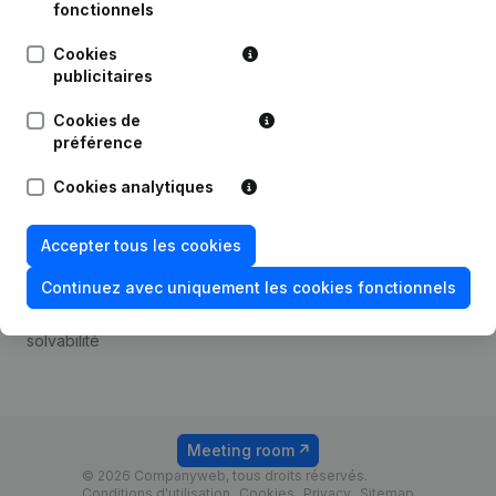
Android app
fonctionnels
Cookies
publicitaires
Thème
Plateforme
Cookies de
Compliance et prévention
Intégrations
préférence
de la fraude
Intégrations
Cookies analytiques
Consulter des comptes
personnalisées
annuels
Expérience de paiement
Accepter tous les cookies
Recherche de numéro de
Contact
TVA
Continuez avec uniquement les cookies fonctionnels
Tarifs
Vérification de la
solvabilité
Meeting room
© 2026 Companyweb, tous droits réservés.
Conditions d'utilisation
Cookies
Privacy
Sitemap