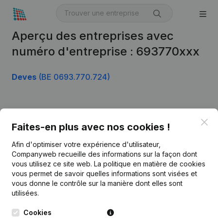
Aperçu des entreprises avec
numéro d'entreprise : 693770xxx
Deves
(BE 0693.770.724)
Produit
Clo
Faites-en plus avec nos cookies !
Informations d’entreprise
Afin d'optimiser votre expérience d'utilisateur,
Monitoring
Français
Companyweb recueille des informations sur la façon dont
vous utilisez ce site web.
La politique en matière de cookies
Recherche internationale
vous permet de savoir quelles informations sont visées et
vous donne le contrôle sur la manière dont elles sont
Kantorenpark Everest
Prospection
utilisées.
Leuvensesteenweg
iOS app
248D,
Cookies
1800 Vilvoorde