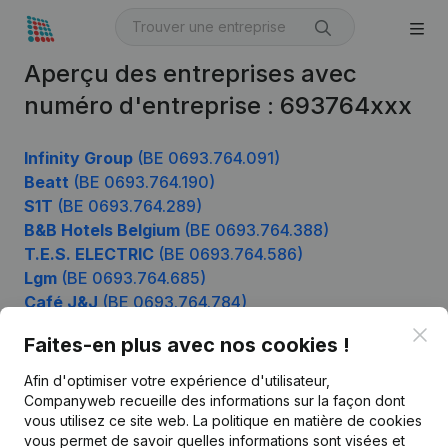
Aperçu des entreprises avec
numéro d'entreprise : 693764xxx
Infinity Group
(BE 0693.764.091)
Beatt
(BE 0693.764.190)
S1T
(BE 0693.764.289)
B&B Hotels Belgium
(BE 0693.764.388)
T.E.S. ELECTRIC
(BE 0693.764.586)
Lgm
(BE 0693.764.685)
Café J&J
(BE 0693.764.784)
Kiet
(BE 0693.764.982)
Clo
Faites-en plus avec nos cookies !
Afin d'optimiser votre expérience d'utilisateur,
Companyweb recueille des informations sur la façon dont
Produit
vous utilisez ce site web.
La politique en matière de cookies
vous permet de savoir quelles informations sont visées et
Informations d’entreprise