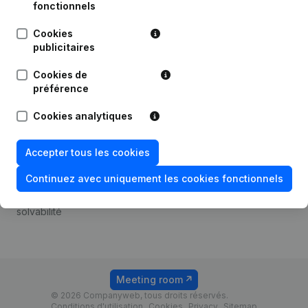
Android app
fonctionnels
Cookies
publicitaires
Thème
Plateforme
Cookies de
Compliance et prévention
Intégrations
préférence
de la fraude
Intégrations
Cookies analytiques
Consulter des comptes
personnalisées
annuels
Expérience de paiement
Accepter tous les cookies
Recherche de numéro de
Contact
TVA
Continuez avec uniquement les cookies fonctionnels
Tarifs
Vérification de la
solvabilité
Meeting room
© 2026 Companyweb, tous droits réservés.
Conditions d'utilisation
Cookies
Privacy
Sitemap