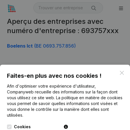
Aperçu des entreprises avec
numéro d'entreprise : 693757xxx
Boelens Ict
(BE 0693.757.856)
Produit
Clo
Faites-en plus avec nos cookies !
Informations d’entreprise
Afin d'optimiser votre expérience d'utilisateur,
Monitoring
Français
Companyweb recueille des informations sur la façon dont
vous utilisez ce site web.
La politique en matière de cookies
Recherche internationale
vous permet de savoir quelles informations sont visées et
vous donne le contrôle sur la manière dont elles sont
Kantorenpark Everest
Prospection
utilisées.
Leuvensesteenweg
iOS app
248D,
Cookies
1800 Vilvoorde