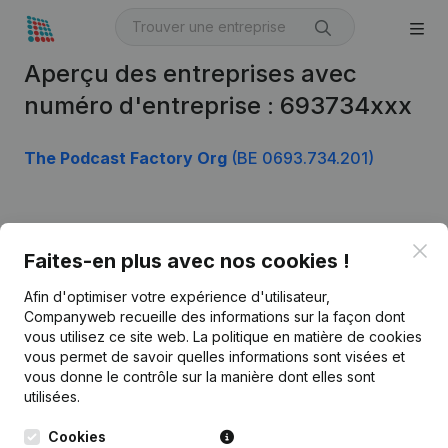
Aperçu des entreprises avec
numéro d'entreprise : 693734xxx
The Podcast Factory Org
(BE 0693.734.201)
Produit
Clo
Faites-en plus avec nos cookies !
Informations d’entreprise
Afin d'optimiser votre expérience d'utilisateur,
Monitoring
Français
Companyweb recueille des informations sur la façon dont
vous utilisez ce site web.
La politique en matière de cookies
Recherche internationale
vous permet de savoir quelles informations sont visées et
vous donne le contrôle sur la manière dont elles sont
Kantorenpark Everest
Prospection
utilisées.
Leuvensesteenweg
iOS app
248D,
Cookies
1800 Vilvoorde