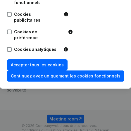
Android app
fonctionnels
Cookies
publicitaires
Thème
Plateforme
Cookies de
Compliance et prévention
Intégrations
préférence
de la fraude
Intégrations
Cookies analytiques
Consulter des comptes
personnalisées
annuels
Expérience de paiement
Accepter tous les cookies
Recherche de numéro de
Contact
TVA
Continuez avec uniquement les cookies fonctionnels
Tarifs
Vérification de la
solvabilité
Meeting room
© 2026 Companyweb, tous droits réservés.
Conditions d'utilisation
Cookies
Privacy
Sitemap