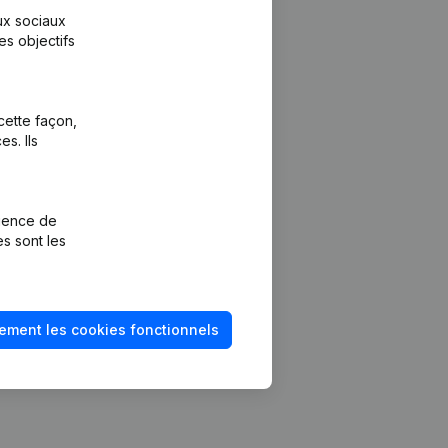
aux sociaux
es objectifs
cette façon,
s. Ils
Plateforme
vention de la
Intégrations
rience de
Intégrations
es sont les
mptes annuels
personnalisées
méro de TVA
Expérience de
paiement
solvabilité
ement les cookies fonctionnels
Contact
Tarifs