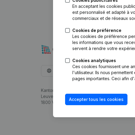
Cookies publicitaires
En acceptant les cookies public
est personnalisé et adapté à vo
commerciaux et de réseaux soc
Cookies de préférence
Les cookies de préférence per
les informations que vous recev
servent à rendre votre expérie
Cookies analytiques
Ces cookies fournissent une ana
Français
l'utilisateur. Ils nous permette
pages importantes. Ceci afin d'
Kantorenpark Everest
Leuvensesteenweg 248D,
Accepter tous les cookies
1800 Vilvoorde