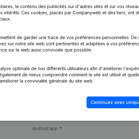
itaires, le contenu des publicités sur d'autres sites et sur vos rése
s intérêts. Ces cookies, placés par Companyweb et des tiers, ont d
iaux.
mettent de garder une trace de vos préférences personnelles. De 
ez sur notre site web sont pertinentes et adaptées à vos préférence
Produit
Thème
nce sur le web aussi conviviale que possible.
Informations
Compliance et pré
d’entreprise
fraude
lyse optimale de nos différents utilisateurs afin d'améliorer l'expé
nt également de mieux comprendre comment le site est utilisé et quell
Monitoring
Consulter des co
améliorer la convivialité générale du site web.
Recherche
Recherche de nu
internationale
Vérification de la 
Continuez avec uniqu
Prospection
iOS app
Android app