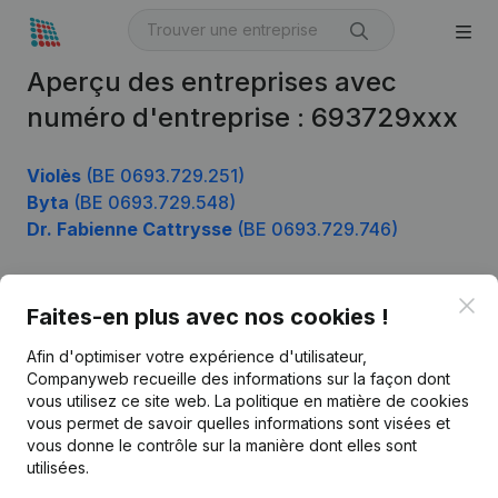
Aperçu des entreprises avec
numéro d'entreprise : 693729xxx
Violès
(BE 0693.729.251)
Byta
(BE 0693.729.548)
Dr. Fabienne Cattrysse
(BE 0693.729.746)
Clo
Faites-en plus avec nos cookies !
Produit
Afin d'optimiser votre expérience d'utilisateur,
Informations d’entreprise
Companyweb recueille des informations sur la façon dont
Monitoring
vous utilisez ce site web.
La politique en matière de cookies
Français
vous permet de savoir quelles informations sont visées et
Recherche internationale
vous donne le contrôle sur la manière dont elles sont
utilisées.
Kantorenpark Everest
Prospection
Leuvensesteenweg