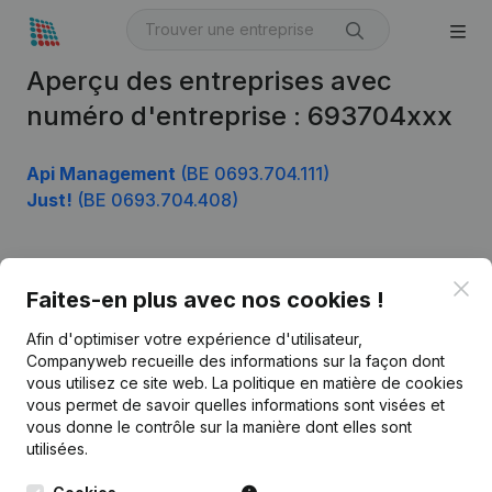
Aperçu des entreprises avec
numéro d'entreprise : 693704xxx
Api Management
(BE 0693.704.111)
Just!
(BE 0693.704.408)
Clo
Produit
Faites-en plus avec nos cookies !
Informations d’entreprise
Afin d'optimiser votre expérience d'utilisateur,
Companyweb recueille des informations sur la façon dont
Monitoring
Français
vous utilisez ce site web.
La politique en matière de cookies
vous permet de savoir quelles informations sont visées et
Recherche internationale
vous donne le contrôle sur la manière dont elles sont
Kantorenpark Everest
Prospection
utilisées.
Leuvensesteenweg
iOS app
248D,