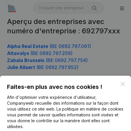
Aperçu des entreprises avec
numéro d'entreprise : 692797xxx
Alpha Real Estate
(BE 0692.797.061)
Altavalys
(BE 0692.797.259)
Zabala Brussels
(BE 0692.797.754)
Julie Allaert
(BE 0692.797.952)
Clo
Faites-en plus avec nos cookies !
Produit
Afin d'optimiser votre expérience d'utilisateur,
Informations d’entreprise
Companyweb recueille des informations sur la façon dont
vous utilisez ce site web.
La politique en matière de cookies
Monitoring
Français
vous permet de savoir quelles informations sont visées et
vous donne le contrôle sur la manière dont elles sont
Recherche internationale
utilisées.