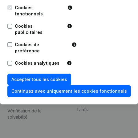
Kantorenpark Everest
Prospection
Leuvensesteenweg
Cookies
iOS app
248D,
fonctionnels
1800 Vilvoorde
Android app
Cookies
publicitaires
Cookies de
Thème
Plateforme
préférence
Compliance et prévention
Intégrations
Cookies analytiques
de la fraude
Intégrations
Consulter des comptes
personnalisées
Accepter tous les cookies
annuels
Expérience de paiement
Continuez avec uniquement les cookies fonctionnels
Recherche de numéro de
Contact
TVA
Tarifs
Vérification de la
solvabilité