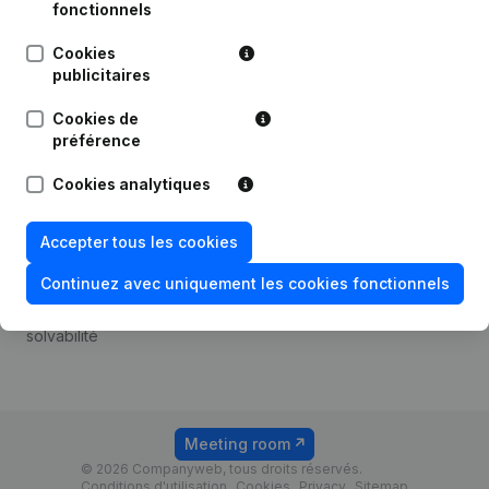
Android app
fonctionnels
Cookies
publicitaires
Thème
Plateforme
Cookies de
Compliance et prévention
Intégrations
préférence
de la fraude
Intégrations
Cookies analytiques
Consulter des comptes
personnalisées
annuels
Expérience de paiement
Accepter tous les cookies
Recherche de numéro de
Contact
TVA
Continuez avec uniquement les cookies fonctionnels
Tarifs
Vérification de la
solvabilité
Meeting room
© 2026 Companyweb, tous droits réservés.
Conditions d'utilisation
Cookies
Privacy
Sitemap