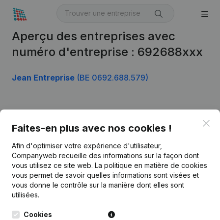
Aperçu des entreprises avec
numéro d'entreprise : 692688xxx
Jean Entreprise
(BE 0692.688.579)
Produit
Clo
Faites-en plus avec nos cookies !
Informations d’entreprise
Afin d'optimiser votre expérience d'utilisateur,
Monitoring
Français
Companyweb recueille des informations sur la façon dont
vous utilisez ce site web.
La politique en matière de cookies
Recherche internationale
vous permet de savoir quelles informations sont visées et
vous donne le contrôle sur la manière dont elles sont
Kantorenpark Everest
Prospection
utilisées.
Leuvensesteenweg
iOS app
248D,
Cookies
1800 Vilvoorde