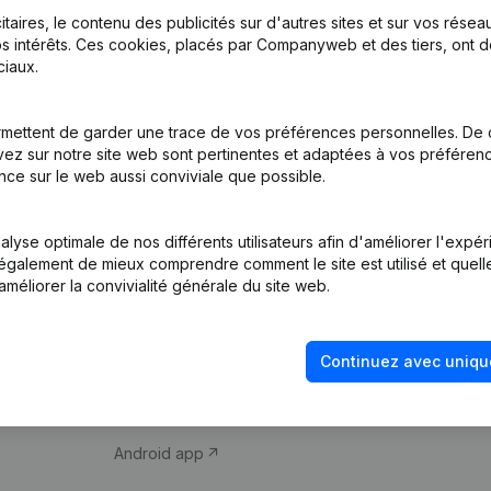
itaires, le contenu des publicités sur d'autres sites et sur vos rése
s intérêts. Ces cookies, placés par Companyweb et des tiers, ont d
iaux.
mettent de garder une trace de vos préférences personnelles. De 
ez sur notre site web sont pertinentes et adaptées à vos préférence
Produit
Thème
nce sur le web aussi conviviale que possible.
Informations
Compliance et pré
d’entreprise
fraude
lyse optimale de nos différents utilisateurs afin d'améliorer l'expé
nt également de mieux comprendre comment le site est utilisé et quell
Monitoring
Consulter des co
améliorer la convivialité générale du site web.
Recherche
Recherche de nu
internationale
Vérification de la 
Continuez avec uniqu
Prospection
iOS app
Android app