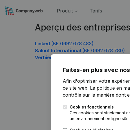
Produit
Tarifs
Aperçu des entreprise
Linked
(BE 0692.678.483)
Salout International
(BE 0692.678.780)
Verbiest Brecht
(BE 0692.678.879)
Faites-en plus avec nos
Afin d'optimiser votre expérie
ce site web.
La politique en ma
contrôle sur la manière dont ell
Cookies fonctionnels
Ces cookies sont strictement n
un environnement en ligne sûr.