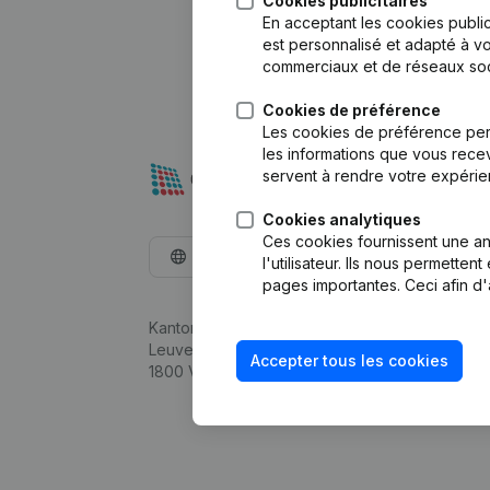
Cookies publicitaires
En acceptant les cookies public
est personnalisé et adapté à vo
commerciaux et de réseaux soc
Cookies de préférence
Les cookies de préférence per
les informations que vous recev
servent à rendre votre expérie
Cookies analytiques
Ces cookies fournissent une ana
Français
l'utilisateur. Ils nous permette
pages importantes. Ceci afin d'
Kantorenpark Everest
Leuvensesteenweg 248D,
Accepter tous les cookies
1800 Vilvoorde