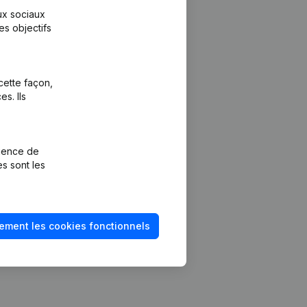
aux sociaux
es objectifs
cette façon,
s. Ils
Plateforme
vention de la
Intégrations
rience de
Intégrations
es sont les
mptes annuels
personnalisées
méro de TVA
Expérience de
paiement
solvabilité
ement les cookies fonctionnels
Contact
Tarifs