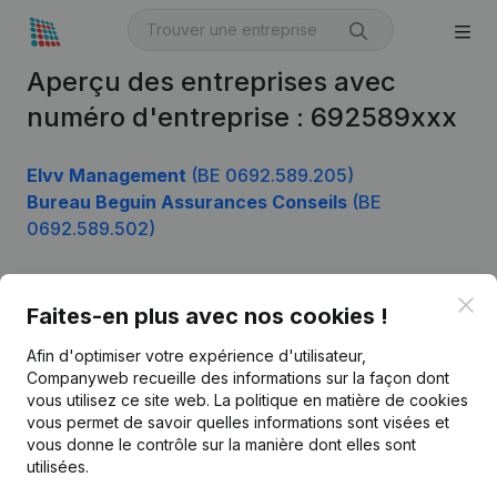
Aperçu des entreprises avec
numéro d'entreprise : 692589xxx
Elvv Management
(BE 0692.589.205)
Bureau Beguin Assurances Conseils
(BE
0692.589.502)
Clo
Faites-en plus avec nos cookies !
Produit
Afin d'optimiser votre expérience d'utilisateur,
Informations d’entreprise
Companyweb recueille des informations sur la façon dont
Monitoring
vous utilisez ce site web.
La politique en matière de cookies
Français
vous permet de savoir quelles informations sont visées et
Recherche internationale
vous donne le contrôle sur la manière dont elles sont
utilisées.
Kantorenpark Everest
Prospection
Leuvensesteenweg