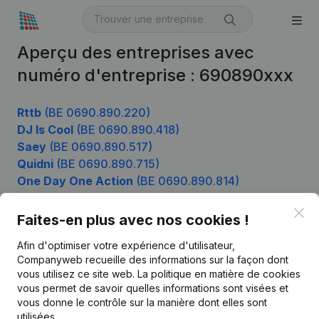
Aperçu des entreprises avec
numéro d'entreprise : 690890xxx
Rttb
(BE 0690.890.220)
DJ Is Cool
(BE 0690.890.418)
Saey
(BE 0690.890.517)
Quidni
(BE 0690.890.715)
One Day One Action
(BE 0690.890.814)
Clo
Faites-en plus avec nos cookies !
Produit
Afin d'optimiser votre expérience d'utilisateur,
Companyweb recueille des informations sur la façon dont
Informations d’entreprise
vous utilisez ce site web.
La politique en matière de cookies
vous permet de savoir quelles informations sont visées et
Monitoring
Français
vous donne le contrôle sur la manière dont elles sont
Recherche internationale
utilisées.