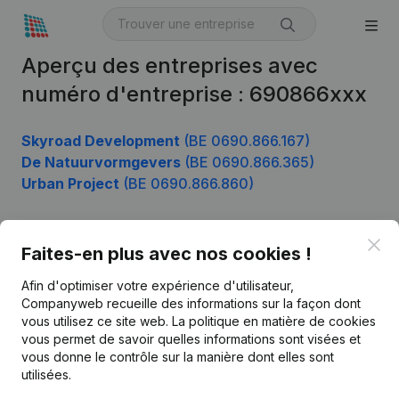
Aperçu des entreprises avec
numéro d'entreprise : 690866xxx
Skyroad Development
(BE 0690.866.167)
De Natuurvormgevers
(BE 0690.866.365)
Urban Project
(BE 0690.866.860)
Clo
Faites-en plus avec nos cookies !
Produit
Afin d'optimiser votre expérience d'utilisateur,
Informations d’entreprise
Companyweb recueille des informations sur la façon dont
Monitoring
vous utilisez ce site web.
La politique en matière de cookies
Français
vous permet de savoir quelles informations sont visées et
Recherche internationale
vous donne le contrôle sur la manière dont elles sont
utilisées.
Kantorenpark Everest
Prospection
Leuvensesteenweg