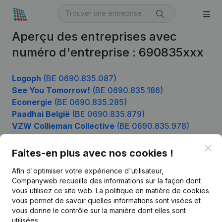
Aperçu des entreprises avec
numéro d'entreprise : 690835xxx
Logoph
(BE 0690.835.087)
See You Tomorrow!
(BE 0690.835.186)
Econergie
(BE 0690.835.285)
Paadhai België
(BE 0690.835.879)
VZW Collieman Collective
(BE 0690.835.978)
Clo
Faites-en plus avec nos cookies !
Produit
Afin d'optimiser votre expérience d'utilisateur,
Companyweb recueille des informations sur la façon dont
Informations d’entreprise
vous utilisez ce site web.
La politique en matière de cookies
vous permet de savoir quelles informations sont visées et
Monitoring
Français
vous donne le contrôle sur la manière dont elles sont
Recherche internationale
utilisées.