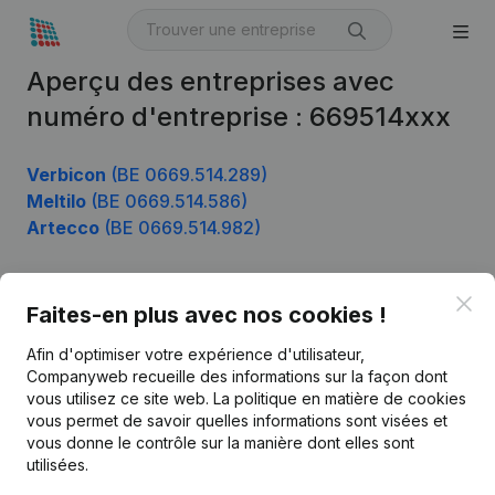
Aperçu des entreprises avec
numéro d'entreprise : 669514xxx
Verbicon
(BE 0669.514.289)
Meltilo
(BE 0669.514.586)
Artecco
(BE 0669.514.982)
Clo
Faites-en plus avec nos cookies !
Produit
Afin d'optimiser votre expérience d'utilisateur,
Informations d’entreprise
Companyweb recueille des informations sur la façon dont
Monitoring
vous utilisez ce site web.
La politique en matière de cookies
Français
vous permet de savoir quelles informations sont visées et
Recherche internationale
vous donne le contrôle sur la manière dont elles sont
utilisées.
Kantorenpark Everest
Prospection
Leuvensesteenweg