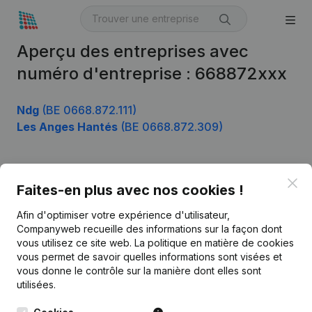
Aperçu des entreprises avec
numéro d'entreprise : 668872xxx
Ndg
(BE 0668.872.111)
Les Anges Hantés
(BE 0668.872.309)
Clo
Produit
Faites-en plus avec nos cookies !
Informations d’entreprise
Afin d'optimiser votre expérience d'utilisateur,
Companyweb recueille des informations sur la façon dont
Monitoring
Français
vous utilisez ce site web.
La politique en matière de cookies
vous permet de savoir quelles informations sont visées et
Recherche internationale
vous donne le contrôle sur la manière dont elles sont
Kantorenpark Everest
Prospection
utilisées.
Leuvensesteenweg
iOS app
248D,