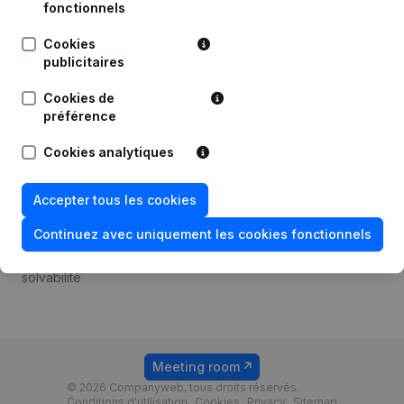
Android app
fonctionnels
Cookies
publicitaires
Thème
Plateforme
Cookies de
Compliance et prévention
Intégrations
préférence
de la fraude
Intégrations
Cookies analytiques
Consulter des comptes
personnalisées
annuels
Expérience de paiement
Accepter tous les cookies
Recherche de numéro de
Contact
TVA
Continuez avec uniquement les cookies fonctionnels
Tarifs
Vérification de la
solvabilité
Meeting room
© 2026 Companyweb, tous droits réservés.
Conditions d'utilisation
Cookies
Privacy
Sitemap