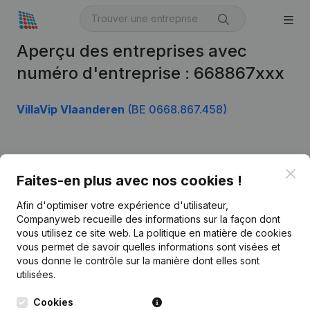
Aperçu des entreprises avec
numéro d'entreprise : 668867xxx
VillaVip Vlaanderen
(BE 0668.867.458)
Produit
Clo
Faites-en plus avec nos cookies !
Informations d’entreprise
Afin d'optimiser votre expérience d'utilisateur,
Monitoring
Français
Companyweb recueille des informations sur la façon dont
vous utilisez ce site web.
La politique en matière de cookies
Recherche internationale
vous permet de savoir quelles informations sont visées et
vous donne le contrôle sur la manière dont elles sont
Kantorenpark Everest
Prospection
utilisées.
Leuvensesteenweg
iOS app
248D,
Cookies
1800 Vilvoorde