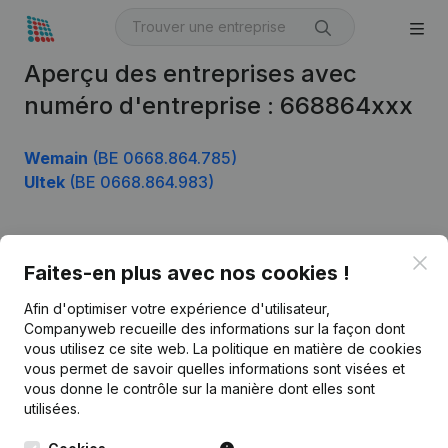
Aperçu des entreprises avec
numéro d'entreprise : 668864xxx
Wemain
(BE 0668.864.785)
Ultek
(BE 0668.864.983)
Clo
Produit
Faites-en plus avec nos cookies !
Informations d’entreprise
Afin d'optimiser votre expérience d'utilisateur,
Companyweb recueille des informations sur la façon dont
Monitoring
Français
vous utilisez ce site web.
La politique en matière de cookies
vous permet de savoir quelles informations sont visées et
Recherche internationale
vous donne le contrôle sur la manière dont elles sont
Kantorenpark Everest
Prospection
utilisées.
Leuvensesteenweg
iOS app
248D,