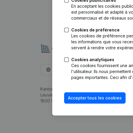
Cookies publicitaires
En acceptant les cookies public
est personnalisé et adapté à vo
commerciaux et de réseaux soc
Cookies de préférence
Les cookies de préférence per
les informations que vous recev
servent à rendre votre expérie
Cookies analytiques
Ces cookies fournissent une ana
Français
l'utilisateur. Ils nous permette
pages importantes. Ceci afin d'
Kantorenpark Everest
Leuvensesteenweg 248D,
Accepter tous les cookies
1800 Vilvoorde