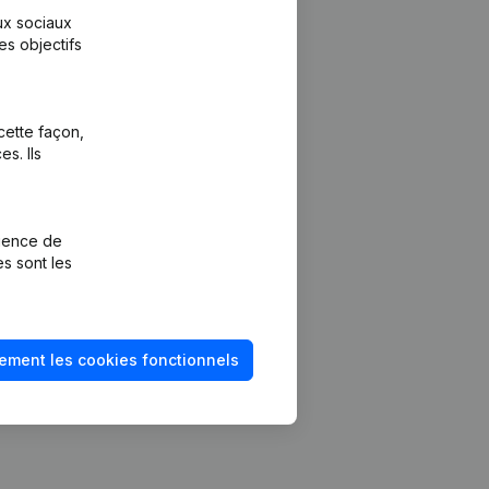
aux sociaux
es objectifs
cette façon,
s. Ils
Plateforme
vention de la
Intégrations
rience de
Intégrations
es sont les
mptes annuels
personnalisées
méro de TVA
Expérience de
paiement
solvabilité
ement les cookies fonctionnels
Contact
Tarifs