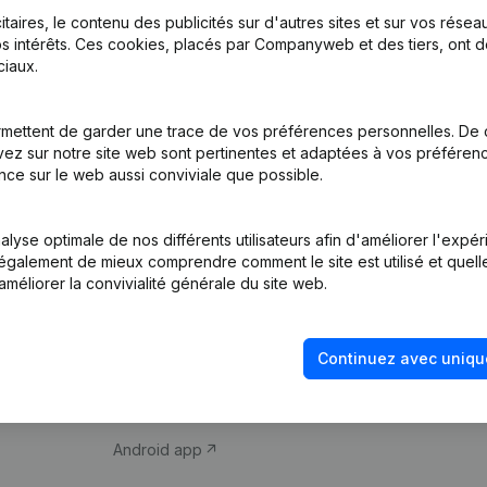
itaires, le contenu des publicités sur d'autres sites et sur vos rése
s intérêts. Ces cookies, placés par Companyweb et des tiers, ont d
iaux.
mettent de garder une trace de vos préférences personnelles. De 
ez sur notre site web sont pertinentes et adaptées à vos préférence
Produit
Thème
nce sur le web aussi conviviale que possible.
Informations
Compliance et pré
d’entreprise
fraude
lyse optimale de nos différents utilisateurs afin d'améliorer l'expé
nt également de mieux comprendre comment le site est utilisé et quell
Monitoring
Consulter des co
améliorer la convivialité générale du site web.
Recherche
Recherche de nu
internationale
Vérification de la 
Continuez avec uniqu
Prospection
iOS app
Android app