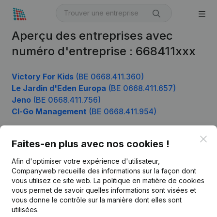
Aperçu des entreprises avec
numéro d'entreprise : 668411xxx
Victory For Kids
(BE 0668.411.360)
Le Jardin d'Eden Europa
(BE 0668.411.657)
Jeno
(BE 0668.411.756)
Cl-Go Management
(BE 0668.411.954)
Clo
Faites-en plus avec nos cookies !
Produit
Afin d'optimiser votre expérience d'utilisateur,
Informations d’entreprise
Companyweb recueille des informations sur la façon dont
vous utilisez ce site web.
La politique en matière de cookies
Monitoring
Français
vous permet de savoir quelles informations sont visées et
vous donne le contrôle sur la manière dont elles sont
Recherche internationale
utilisées.