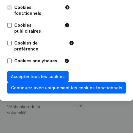
Kantorenpark Everest
Prospection
Leuvensesteenweg
Cookies
iOS app
248D,
fonctionnels
1800 Vilvoorde
Android app
Cookies
publicitaires
Cookies de
Thème
Plateforme
préférence
Compliance et prévention
Intégrations
Cookies analytiques
de la fraude
Intégrations
Consulter des comptes
personnalisées
Accepter tous les cookies
annuels
Expérience de paiement
Continuez avec uniquement les cookies fonctionnels
Recherche de numéro de
Contact
TVA
Tarifs
Vérification de la
solvabilité