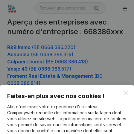
Aperçu des entreprises avec
numéro d'entreprise : 668386xxx
R&B Immo
(BE 0668.386.220)
Ashanina
(BE 0668.386.319)
Colpaert Invest
(BE 0668.386.418)
Vosje 43
(BE 0668.386.517)
Froment Real Estate & Management
(BE
0668.386.814)
Clo
Faites-en plus avec nos cookies !
Afin d'optimiser votre expérience d'utilisateur,
Produit
Companyweb recueille des informations sur la façon dont
Informations d’entreprise
vous utilisez ce site web.
La politique en matière de cookies
vous permet de savoir quelles informations sont visées et
Monitoring
Français
vous donne le contrôle sur la manière dont elles sont