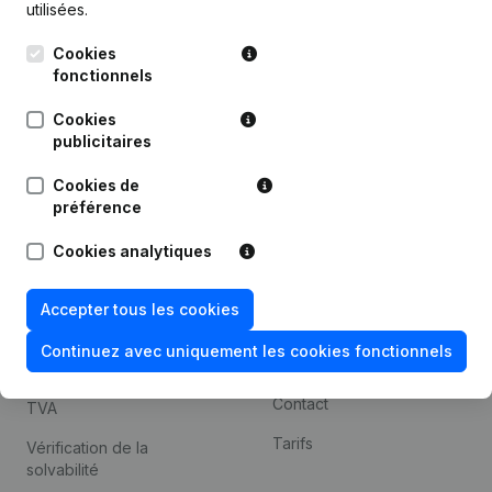
utilisées.
Recherche internationale
Cookies
Kantorenpark Everest
Prospection
fonctionnels
Leuvensesteenweg
iOS app
248D,
Cookies
1800 Vilvoorde
Android app
publicitaires
Cookies de
préférence
Thème
Plateforme
Cookies analytiques
Compliance et prévention
Intégrations
de la fraude
Intégrations
Accepter tous les cookies
Consulter des comptes
personnalisées
annuels
Continuez avec uniquement les cookies fonctionnels
Expérience de paiement
Recherche de numéro de
Contact
TVA
Tarifs
Vérification de la
solvabilité