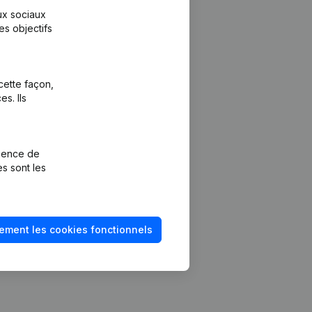
aux sociaux
es objectifs
cette façon,
s. Ils
Plateforme
vention de la
Intégrations
rience de
Intégrations
es sont les
mptes annuels
personnalisées
méro de TVA
Expérience de
paiement
solvabilité
ement les cookies fonctionnels
Contact
Tarifs