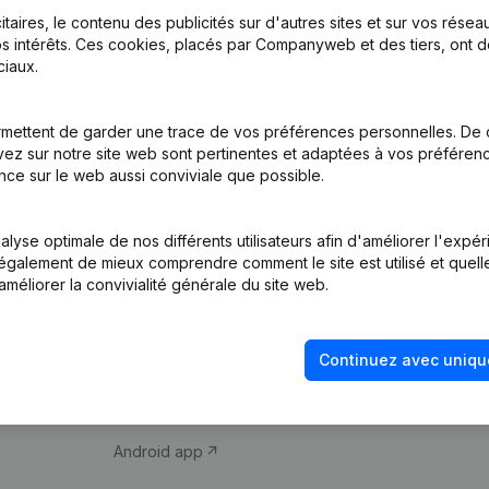
itaires, le contenu des publicités sur d'autres sites et sur vos rése
s intérêts. Ces cookies, placés par Companyweb et des tiers, ont d
iaux.
mettent de garder une trace de vos préférences personnelles. De 
ez sur notre site web sont pertinentes et adaptées à vos préférence
Produit
Thème
nce sur le web aussi conviviale que possible.
Informations
Compliance et pré
d’entreprise
fraude
lyse optimale de nos différents utilisateurs afin d'améliorer l'expé
nt également de mieux comprendre comment le site est utilisé et quell
Monitoring
Consulter des co
améliorer la convivialité générale du site web.
Recherche
Recherche de nu
internationale
Vérification de la 
Continuez avec uniqu
Prospection
iOS app
Android app