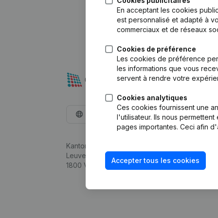
Cookies publicitaires
En acceptant les cookies public
est personnalisé et adapté à vo
commerciaux et de réseaux soc
Cookies de préférence
Les cookies de préférence per
les informations que vous recev
servent à rendre votre expérie
Cookies analytiques
Ces cookies fournissent une ana
Français
l'utilisateur. Ils nous permette
pages importantes. Ceci afin d'
Kantorenpark Everest
Leuvensesteenweg 248D,
Accepter tous les cookies
1800 Vilvoorde