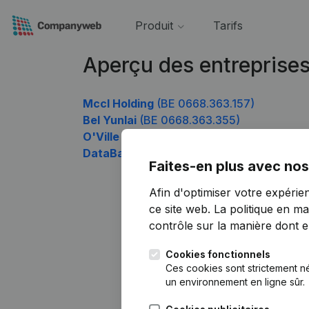
Produit
Tarifs
Aperçu des entreprise
Mccl Holding
(BE 0668.363.157)
Bel Yunlai
(BE 0668.363.355)
O'Ville Vastgoed
(BE 0668.363.751)
DataBang
(BE 0668.363.850)
Faites-en plus avec nos
Afin d'optimiser votre expérie
ce site web.
La politique en ma
contrôle sur la manière dont ell
Cookies fonctionnels
Ces cookies sont strictement n
un environnement en ligne sûr.