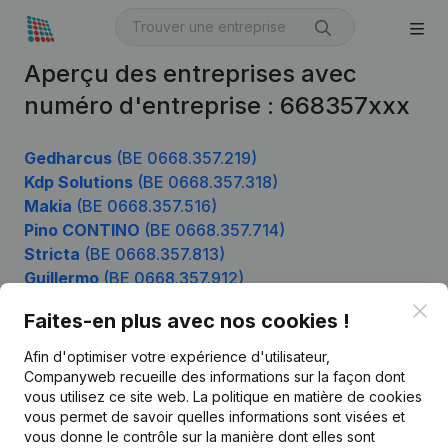
Aperçu des entreprises avec
numéro d'entreprise : 668357xxx
Gedharcus
(BE 0668.357.219)
Kdp Solutions
(BE 0668.357.318)
Makia
(BE 0668.357.516)
Pino CONTINO
(BE 0668.357.714)
Stricta
(BE 0668.357.813)
Guillermo
(BE 0668.357.912)
Clo
Faites-en plus avec nos cookies !
Afin d'optimiser votre expérience d'utilisateur,
Produit
Companyweb recueille des informations sur la façon dont
Informations d’entreprise
vous utilisez ce site web.
La politique en matière de cookies
vous permet de savoir quelles informations sont visées et
Monitoring
Français
vous donne le contrôle sur la manière dont elles sont