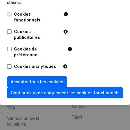
utilisées.
Recherche internationale
Cookies
Kantorenpark Everest
Prospection
fonctionnels
Leuvensesteenweg
iOS app
248D,
Cookies
1800 Vilvoorde
Android app
publicitaires
Cookies de
préférence
Thème
Plateforme
Cookies analytiques
Compliance et prévention
Intégrations
de la fraude
Intégrations
Accepter tous les cookies
Consulter des comptes
personnalisées
annuels
Continuez avec uniquement les cookies fonctionnels
Expérience de paiement
Recherche de numéro de
Contact
TVA
Tarifs
Vérification de la
solvabilité