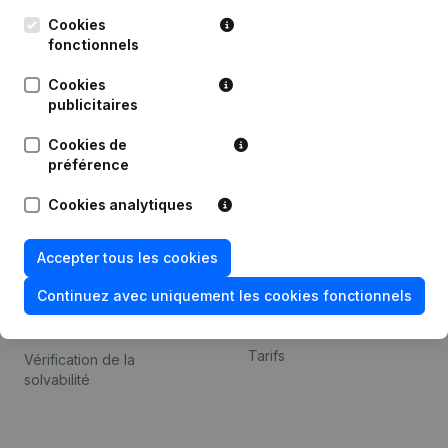
Kantorenpark Everest
Prospection
Leuvensesteenweg
Cookies
iOS app
248D,
fonctionnels
1800 Vilvoorde
Android app
Cookies
publicitaires
Cookies de
Thème
Plateforme
préférence
Compliance et prévention
Intégrations
Cookies analytiques
de la fraude
Intégrations
Consulter des comptes
personnalisées
Accepter tous les cookies
annuels
Expérience de paiement
Continuez avec uniquement les cookies fonctionnels
Recherche de numéro de
Contact
TVA
Tarifs
Vérification de la
solvabilité