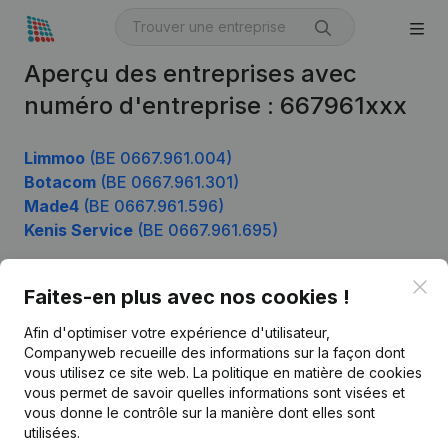
Aperçu des entreprises avec
numéro d'entreprise : 667961xxx
Limmoo
(BE 0667.961.004)
Botacom
(BE 0667.961.301)
Made4
(BE 0667.961.596)
Kenis Service
(BE 0667.961.695)
Clo
Faites-en plus avec nos cookies !
Produit
Afin d'optimiser votre expérience d'utilisateur,
Informations d’entreprise
Companyweb recueille des informations sur la façon dont
vous utilisez ce site web.
La politique en matière de cookies
Monitoring
Français
vous permet de savoir quelles informations sont visées et
vous donne le contrôle sur la manière dont elles sont
Recherche internationale
utilisées.