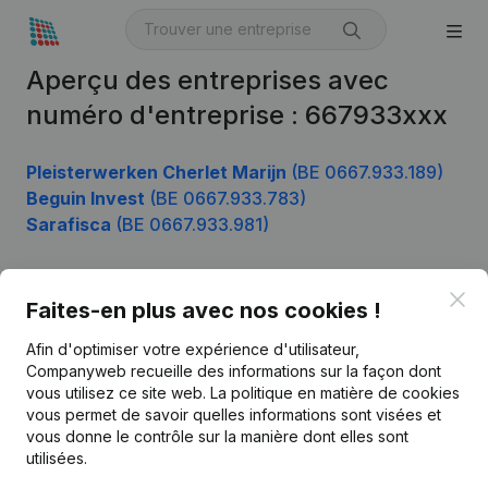
Aperçu des entreprises avec
numéro d'entreprise : 667933xxx
Pleisterwerken Cherlet Marijn
(BE 0667.933.189)
Beguin Invest
(BE 0667.933.783)
Sarafisca
(BE 0667.933.981)
Clo
Faites-en plus avec nos cookies !
Produit
Afin d'optimiser votre expérience d'utilisateur,
Informations d’entreprise
Companyweb recueille des informations sur la façon dont
Monitoring
vous utilisez ce site web.
La politique en matière de cookies
Français
vous permet de savoir quelles informations sont visées et
Recherche internationale
vous donne le contrôle sur la manière dont elles sont
utilisées.
Kantorenpark Everest
Prospection
Leuvensesteenweg