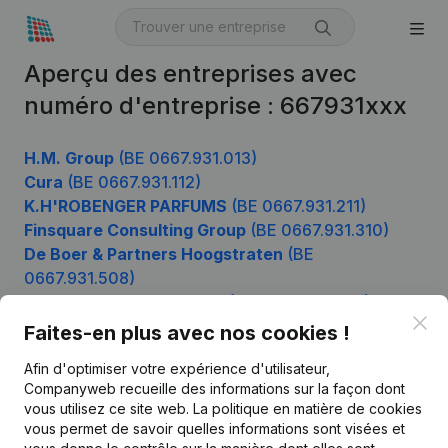
Aperçu des entreprises avec
numéro d'entreprise : 667931xxx
H.M. Group
(BE 0667.931.013)
Cura
(BE 0667.931.112)
K.H'ROBENGER PARFUMS
(BE 0667.931.211)
Finsquare Consulting Group
(BE 0667.931.310)
De Boer & Partners Hoogstraten
(BE
0667.931.508)
Van Droogenbroeck Gino
(BE 0667.931.805)
Clo
Faites-en plus avec nos cookies !
Afin d'optimiser votre expérience d'utilisateur,
Produit
Companyweb recueille des informations sur la façon dont
vous utilisez ce site web.
La politique en matière de cookies
Informations d’entreprise
vous permet de savoir quelles informations sont visées et