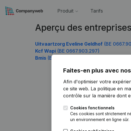
Produit
Tarifs
Aperçu des entreprise
Uitvaartzorg Eveline Geldhof
(BE 0667.9
Kcf Wapi
(BE 0667.903.297)
Bmis
(BE 0667.903.792)
Faites-en plus avec nos
Afin d'optimiser votre expérie
ce site web.
La politique en ma
contrôle sur la manière dont ell
Cookies fonctionnels
Ces cookies sont strictement n
un environnement en ligne sûr.