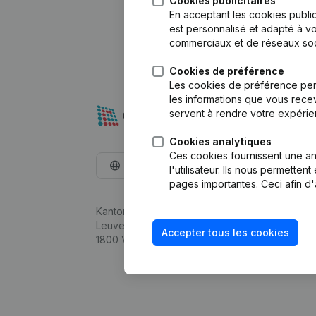
Cookies publicitaires
En acceptant les cookies public
est personnalisé et adapté à vo
commerciaux et de réseaux soc
Cookies de préférence
Les cookies de préférence per
les informations que vous recev
servent à rendre votre expérie
Cookies analytiques
Ces cookies fournissent une ana
Français
l'utilisateur. Ils nous permette
pages importantes. Ceci afin d'
Kantorenpark Everest
Leuvensesteenweg 248D,
Accepter tous les cookies
1800 Vilvoorde