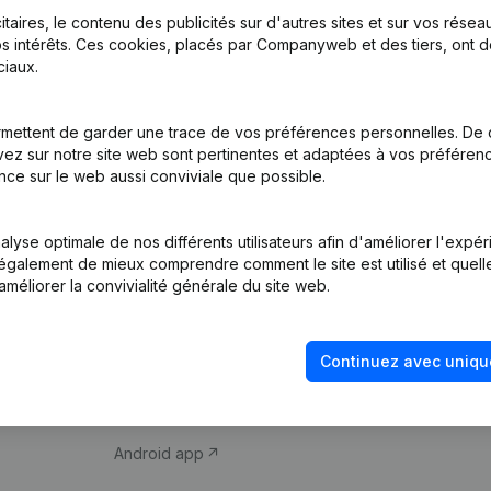
itaires, le contenu des publicités sur d'autres sites et sur vos rése
s intérêts. Ces cookies, placés par Companyweb et des tiers, ont d
iaux.
mettent de garder une trace de vos préférences personnelles. De 
ez sur notre site web sont pertinentes et adaptées à vos préférence
Produit
Thème
nce sur le web aussi conviviale que possible.
Informations
Compliance et pré
d’entreprise
fraude
lyse optimale de nos différents utilisateurs afin d'améliorer l'expé
nt également de mieux comprendre comment le site est utilisé et quell
Monitoring
Consulter des co
améliorer la convivialité générale du site web.
Recherche
Recherche de nu
internationale
Vérification de la 
Continuez avec uniqu
Prospection
iOS app
Android app