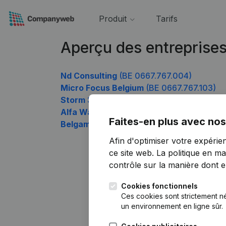
Produit
Tarifs
Aperçu des entreprise
Nd Consulting
(BE 0667.767.004)
Micro Focus Belgium
(BE 0667.767.103)
Storm 36
(BE 0667.767.301)
Alfa Wash
(BE 0667.767.893)
Faites-en plus avec nos
Belgam Invest
(BE 0667.767.992)
Afin d'optimiser votre expérie
ce site web.
La politique en ma
contrôle sur la manière dont ell
Cookies fonctionnels
Ces cookies sont strictement n
un environnement en ligne sûr.