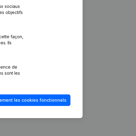
aux sociaux
es objectifs
cette façon,
s. Ils
Plateforme
vention de la
Intégrations
rience de
Intégrations
es sont les
mptes annuels
personnalisées
méro de TVA
Expérience de
paiement
solvabilité
ement les cookies fonctionnels
Contact
Tarifs