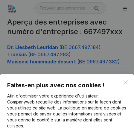
Aperçu des entreprises avec
numéro d'entreprise : 667497xxx
Dr. Liesbeth Leuridan
(BE 0667.497.184)
Transus
(BE 0667.497.283)
Maisonie homemade dessert
(BE 0667.497.382)
Clo
Faites-en plus avec nos cookies !
Produit
Afin d'optimiser votre expérience d'utilisateur,
Informations d’entreprise
Companyweb recueille des informations sur la façon dont
Monitoring
vous utilisez ce site web.
La politique en matière de cookies
Français
vous permet de savoir quelles informations sont visées et
Recherche internationale
vous donne le contrôle sur la manière dont elles sont
utilisées.
Kantorenpark Everest
Prospection
Leuvensesteenweg