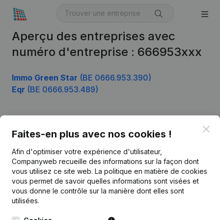
Aperçu des entreprises avec
numéro d'entreprise : 666953xxx
Immo Green Star
(BE 0666.953.390)
Eqr
(BE 0666.953.489)
Clo
Produit
Faites-en plus avec nos cookies !
Informations d’entreprise
Afin d'optimiser votre expérience d'utilisateur,
Companyweb recueille des informations sur la façon dont
Monitoring
Français
vous utilisez ce site web.
La politique en matière de cookies
vous permet de savoir quelles informations sont visées et
Recherche internationale
vous donne le contrôle sur la manière dont elles sont
Kantorenpark Everest
Prospection
utilisées.
Leuvensesteenweg
iOS app
248D,