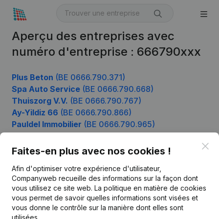
Aperçu des entreprises avec
numéro d'entreprise : 666790xxx
Plus Beton
(BE 0666.790.371)
Spa Auto Service
(BE 0666.790.668)
Thuiszorg V.V.
(BE 0666.790.767)
Ay-Yildiz 66
(BE 0666.790.866)
Pauldel Immobilier
(BE 0666.790.965)
Clo
Faites-en plus avec nos cookies !
Produit
Afin d'optimiser votre expérience d'utilisateur,
Companyweb recueille des informations sur la façon dont
Informations d’entreprise
vous utilisez ce site web.
La politique en matière de cookies
vous permet de savoir quelles informations sont visées et
Monitoring
Français
vous donne le contrôle sur la manière dont elles sont
Recherche internationale
utilisées.