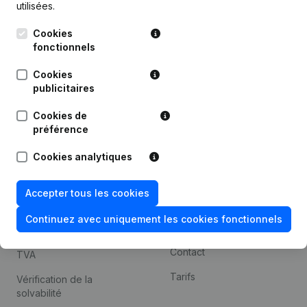
utilisées.
Recherche internationale
Cookies
Kantorenpark Everest
Prospection
fonctionnels
Leuvensesteenweg
iOS app
248D,
Cookies
1800 Vilvoorde
Android app
publicitaires
Cookies de
préférence
Thème
Plateforme
Cookies analytiques
Compliance et prévention
Intégrations
de la fraude
Intégrations
Accepter tous les cookies
Consulter des comptes
personnalisées
annuels
Continuez avec uniquement les cookies fonctionnels
Expérience de paiement
Recherche de numéro de
Contact
TVA
Tarifs
Vérification de la
solvabilité