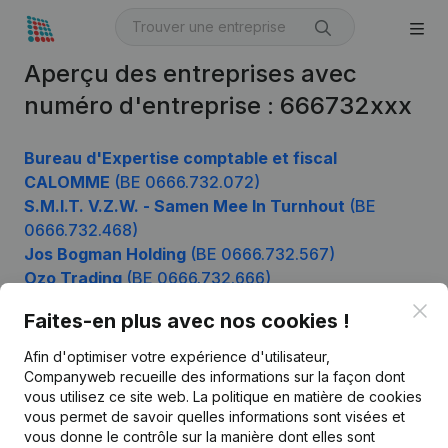
Aperçu des entreprises avec
numéro d'entreprise : 666732xxx
Bureau d'Expertise comptable et fiscal
CALOMME
(BE 0666.732.072)
S.M.I.T. V.Z.W. - Samen Mee In Turnhout
(BE
0666.732.468)
Jos Bogman Holding
(BE 0666.732.567)
Ozo Trading
(BE 0666.732.666)
Clo
Faites-en plus avec nos cookies !
Afin d'optimiser votre expérience d'utilisateur,
Produit
Companyweb recueille des informations sur la façon dont
Informations d’entreprise
vous utilisez ce site web.
La politique en matière de cookies
vous permet de savoir quelles informations sont visées et
Monitoring
Français
vous donne le contrôle sur la manière dont elles sont