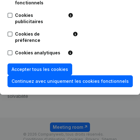
Android app
fonctionnels
Cookies
publicitaires
Thème
Plateforme
Cookies de
Compliance et prévention
Intégrations
préférence
de la fraude
Intégrations
Cookies analytiques
Consulter des comptes
personnalisées
annuels
Expérience de paiement
Accepter tous les cookies
Recherche de numéro de
Contact
TVA
Continuez avec uniquement les cookies fonctionnels
Tarifs
Vérification de la
solvabilité
Meeting room
© 2026 Companyweb, tous droits réservés.
Conditions d'utilisation
Cookies
Privacy
Sitemap