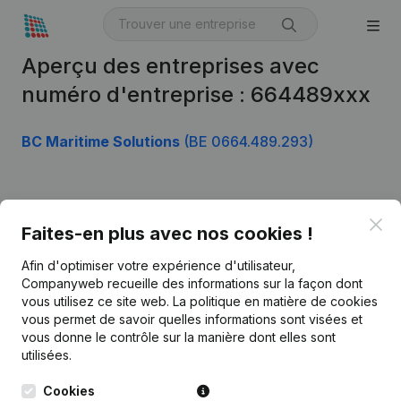
Aperçu des entreprises avec
numéro d'entreprise : 664489xxx
BC Maritime Solutions
(BE 0664.489.293)
Produit
Clo
Faites-en plus avec nos cookies !
Informations d’entreprise
Afin d'optimiser votre expérience d'utilisateur,
Monitoring
Français
Companyweb recueille des informations sur la façon dont
vous utilisez ce site web.
La politique en matière de cookies
Recherche internationale
vous permet de savoir quelles informations sont visées et
vous donne le contrôle sur la manière dont elles sont
Kantorenpark Everest
Prospection
utilisées.
Leuvensesteenweg
iOS app
248D,
Cookies
1800 Vilvoorde