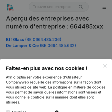
Aperçu des entreprises avec
numéro d'entreprise : 664485xxx
Bff Glass
(BE 0664.485.236)
De Lamper & Cie
(BE 0664.485.632)
Clo
Produit
Faites-en plus avec nos cookies !
Informations d’entreprise
Afin d'optimiser votre expérience d'utilisateur,
Companyweb recueille des informations sur la façon dont
Monitoring
Français
vous utilisez ce site web.
La politique en matière de cookies
vous permet de savoir quelles informations sont visées et
Recherche internationale
vous donne le contrôle sur la manière dont elles sont
Kantorenpark Everest
Prospection
utilisées.
Leuvensesteenweg
iOS app
248D,