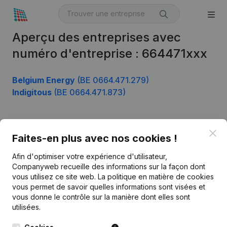
Aperçu des entreprises avec
numéro d'entreprise : 664471xxx
Belgium Energy
(BE 0664.471.279)
Indigitous
(BE 0664.471.873)
Clo
Produit
Faites-en plus avec nos cookies !
Informations d’entreprise
Afin d'optimiser votre expérience d'utilisateur,
Companyweb recueille des informations sur la façon dont
Monitoring
Français
vous utilisez ce site web.
La politique en matière de cookies
vous permet de savoir quelles informations sont visées et
Recherche internationale
vous donne le contrôle sur la manière dont elles sont
Kantorenpark Everest
Prospection
utilisées.
Leuvensesteenweg
iOS app
248D,