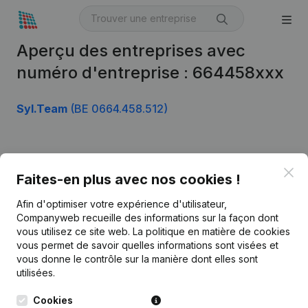
Aperçu des entreprises avec
numéro d'entreprise : 664458xxx
Syl.Team
(BE 0664.458.512)
Produit
Clo
Faites-en plus avec nos cookies !
Informations d’entreprise
Afin d'optimiser votre expérience d'utilisateur,
Monitoring
Français
Companyweb recueille des informations sur la façon dont
vous utilisez ce site web.
La politique en matière de cookies
Recherche internationale
vous permet de savoir quelles informations sont visées et
vous donne le contrôle sur la manière dont elles sont
Kantorenpark Everest
Prospection
utilisées.
Leuvensesteenweg
iOS app
248D,
Cookies
1800 Vilvoorde