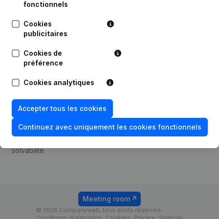
Android app
fonctionnels
Cookies
publicitaires
Thème
Plateforme
Cookies de
Compliance et prévention
Intégrations
préférence
de la fraude
Intégrations
Cookies analytiques
Consulter des comptes
personnalisées
annuels
Expérience de paiement
Accepter tous les cookies
Recherche de numéro de
Contact
TVA
Continuez avec uniquement les cookies fonctionnels
Tarifs
Vérification de la
solvabilité
Meeting room
© 2026 Companyweb, tous droits réservés.
Conditions d'utilisation
Cookies
Privacy
Sitemap