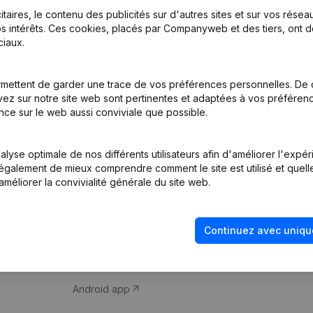
itaires, le contenu des publicités sur d'autres sites et sur vos rése
s intérêts. Ces cookies, placés par Companyweb et des tiers, ont d
iaux.
mettent de garder une trace de vos préférences personnelles. De 
ez sur notre site web sont pertinentes et adaptées à vos préférence
Produit
Thème
nce sur le web aussi conviviale que possible.
Informations
Compliance et pré
d’entreprise
fraude
lyse optimale de nos différents utilisateurs afin d'améliorer l'expé
nt également de mieux comprendre comment le site est utilisé et quell
Monitoring
Consulter des co
améliorer la convivialité générale du site web.
Recherche
Recherche de nu
internationale
Vérification de la 
Continuez avec uniqu
Prospection
iOS app
Android app