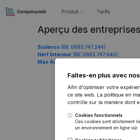
Produit
Tarifs
Aperçu des entreprise
Sudevco
(BE 0663.747.244)
Nerf Interieur
(BE 0663.747.640)
Max Air Services
(BE 0663.747.838)
Faites-en plus avec nos
Afin d'optimiser votre expérie
ce site web.
La politique en ma
contrôle sur la manière dont ell
Cookies fonctionnels
Ces cookies sont strictement n
un environnement en ligne sûr.