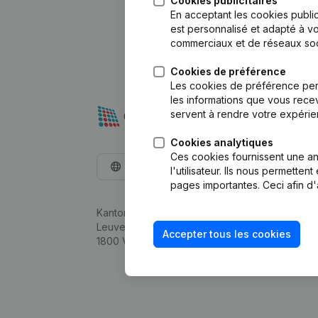
Cookies publicitaires
En acceptant les cookies public
est personnalisé et adapté à vo
commerciaux et de réseaux soc
Cookies de préférence
Les cookies de préférence per
les informations que vous recev
servent à rendre votre expérie
Cookies analytiques
Ces cookies fournissent une ana
Français
l'utilisateur. Ils nous permette
pages importantes. Ceci afin d'
Kantorenpark Everest
Leuvensesteenweg 248D,
Accepter tous les cookies
1800 Vilvoorde