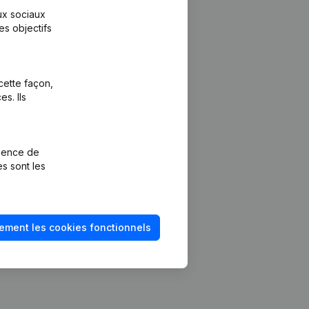
aux sociaux
es objectifs
cette façon,
s. Ils
Plateforme
vention de la
Intégrations
rience de
Intégrations
es sont les
mptes annuels
personnalisées
méro de TVA
Expérience de
paiement
solvabilité
ement les cookies fonctionnels
Contact
Tarifs