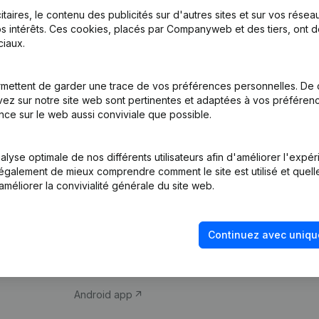
itaires, le contenu des publicités sur d'autres sites et sur vos rése
s intérêts. Ces cookies, placés par Companyweb et des tiers, ont d
iaux.
mettent de garder une trace de vos préférences personnelles. De 
ez sur notre site web sont pertinentes et adaptées à vos préférence
Produit
Thème
nce sur le web aussi conviviale que possible.
Informations
Compliance et pré
d’entreprise
fraude
lyse optimale de nos différents utilisateurs afin d'améliorer l'expé
nt également de mieux comprendre comment le site est utilisé et quell
Monitoring
Consulter des co
améliorer la convivialité générale du site web.
Recherche
Recherche de nu
internationale
Vérification de la 
Continuez avec uniqu
Prospection
iOS app
Android app