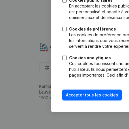
Cookies publicitaires
En acceptant les cookies public
est personnalisé et adapté à vo
commerciaux et de réseaux soc
Cookies de préférence
Les cookies de préférence per
les informations que vous recev
servent à rendre votre expérie
Cookies analytiques
Ces cookies fournissent une ana
Français
l'utilisateur. Ils nous permette
pages importantes. Ceci afin d'
Kantorenpark Everest
Leuvensesteenweg 248D,
Accepter tous les cookies
1800 Vilvoorde