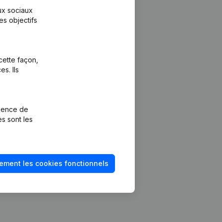
aux sociaux
es objectifs
cette façon,
s. Ils
Plateforme
vention de la
Intégrations
rience de
Intégrations
es sont les
mptes annuels
personnalisées
méro de TVA
Expérience de
paiement
solvabilité
ement les cookies fonctionnels
Contact
Tarifs