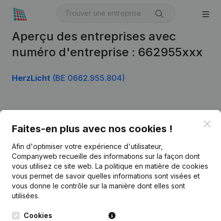
Aperçu des entreprises avec
numéro d'entreprise : 662955xxx
HerzLicht
(BE 0662.955.804)
Produit
Clo
Faites-en plus avec nos cookies !
Informations d’entreprise
Afin d'optimiser votre expérience d'utilisateur,
Monitoring
Français
Companyweb recueille des informations sur la façon dont
vous utilisez ce site web.
La politique en matière de cookies
Recherche internationale
vous permet de savoir quelles informations sont visées et
vous donne le contrôle sur la manière dont elles sont
Kantorenpark Everest
Prospection
utilisées.
Leuvensesteenweg
iOS app
248D,
Cookies
1800 Vilvoorde