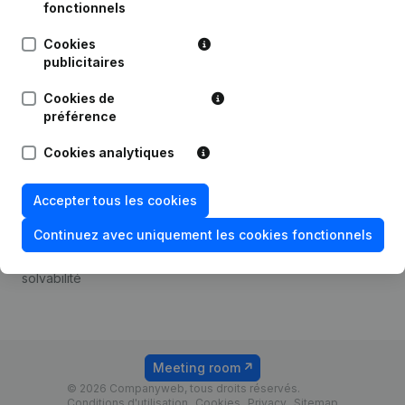
Android app
fonctionnels
Cookies
publicitaires
Thème
Plateforme
Cookies de
Compliance et prévention
Intégrations
préférence
de la fraude
Intégrations
Cookies analytiques
Consulter des comptes
personnalisées
annuels
Expérience de paiement
Accepter tous les cookies
Recherche de numéro de
Contact
TVA
Continuez avec uniquement les cookies fonctionnels
Tarifs
Vérification de la
solvabilité
Meeting room
© 2026 Companyweb, tous droits réservés.
Conditions d'utilisation
Cookies
Privacy
Sitemap