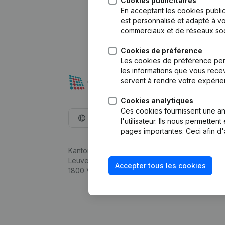
Cookies publicitaires
En acceptant les cookies public
est personnalisé et adapté à vo
commerciaux et de réseaux soc
Cookies de préférence
Les cookies de préférence per
les informations que vous recev
servent à rendre votre expérie
Cookies analytiques
Ces cookies fournissent une ana
Français
l'utilisateur. Ils nous permette
pages importantes. Ceci afin d'
Kantorenpark Everest
Leuvensesteenweg 248D,
Accepter tous les cookies
1800 Vilvoorde