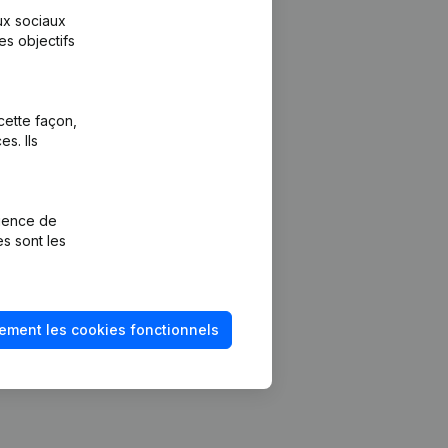
aux sociaux
es objectifs
cette façon,
s. Ils
Plateforme
vention de la
Intégrations
rience de
Intégrations
es sont les
mptes annuels
personnalisées
méro de TVA
Expérience de
paiement
solvabilité
ement les cookies fonctionnels
Contact
Tarifs