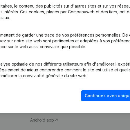
itaires, le contenu des publicités sur d'autres sites et sur vos rése
s intérêts. Ces cookies, placés par Companyweb et des tiers, ont d
iaux.
mettent de garder une trace de vos préférences personnelles. De 
ez sur notre site web sont pertinentes et adaptées à vos préférence
Produit
Thème
nce sur le web aussi conviviale que possible.
Informations
Compliance et pré
d’entreprise
fraude
lyse optimale de nos différents utilisateurs afin d'améliorer l'expé
nt également de mieux comprendre comment le site est utilisé et quell
Monitoring
Consulter des co
améliorer la convivialité générale du site web.
Recherche
Recherche de nu
internationale
Vérification de la 
Continuez avec uniqu
Prospection
iOS app
Android app