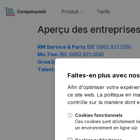
Produit
Tarifs
Aperçu des entreprise
RM Service & Parts
(BE 0662.921.259)
Mo.Tion
(BE 0662.921.358)
Grow2potential
(BE 0662.921.556)
Talent-ize
(BE 0662.921.853)
Faites-en plus avec nos
Afin d'optimiser votre expérie
ce site web.
La politique en ma
contrôle sur la manière dont ell
Cookies fonctionnels
Ces cookies sont strictement n
un environnement en ligne sûr.