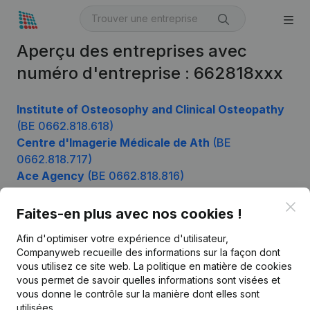
Aperçu des entreprises avec
numéro d'entreprise : 662818xxx
Institute of Osteosophy and Clinical Osteopathy
(BE 0662.818.618)
Centre d'Imagerie Médicale de Ath
(BE
0662.818.717)
Ace Agency
(BE 0662.818.816)
Clo
Faites-en plus avec nos cookies !
Produit
Afin d'optimiser votre expérience d'utilisateur,
Companyweb recueille des informations sur la façon dont
Informations d’entreprise
vous utilisez ce site web.
La politique en matière de cookies
vous permet de savoir quelles informations sont visées et
Monitoring
Français
vous donne le contrôle sur la manière dont elles sont
Recherche internationale
utilisées.