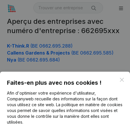
Aperçu des entreprises avec
numéro d'entreprise : 662695xxx
K-Think.R
(BE 0662.695.288)
Callens Gardens & Projects
(BE 0662.695.585)
Nya
(BE 0662.695.684)
Clo
Faites-en plus avec nos cookies !
Produit
Afin d'optimiser votre expérience d'utilisateur,
Informations d’entreprise
Companyweb recueille des informations sur la façon dont
Monitoring
vous utilisez ce site web.
La politique en matière de cookies
Français
vous permet de savoir quelles informations sont visées et
Recherche internationale
vous donne le contrôle sur la manière dont elles sont
utilisées.
Kantorenpark Everest
Prospection
Leuvensesteenweg