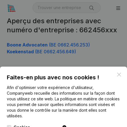
Aperçu des entreprises avec
numéro d'entreprise : 662456xxx
Boone Advocaten
(BE 0662.456.253)
Koekenstad
(BE 0662.456.649)
Clo
Produit
Faites-en plus avec nos cookies !
Informations d’entreprise
Afin d'optimiser votre expérience d'utilisateur,
Companyweb recueille des informations sur la façon dont
Monitoring
Français
vous utilisez ce site web.
La politique en matière de cookies
vous permet de savoir quelles informations sont visées et
Recherche internationale
vous donne le contrôle sur la manière dont elles sont
Kantorenpark Everest
Prospection
utilisées.
Leuvensesteenweg
iOS app
248D,