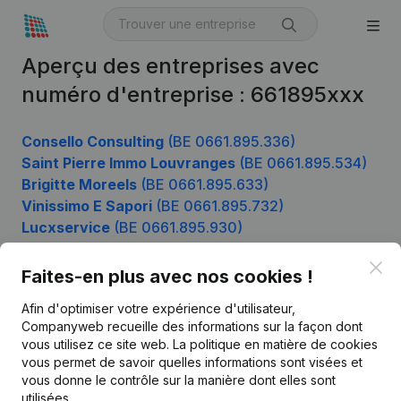
Aperçu des entreprises avec
numéro d'entreprise : 661895xxx
Consello Consulting
(BE 0661.895.336)
Saint Pierre Immo Louvranges
(BE 0661.895.534)
Brigitte Moreels
(BE 0661.895.633)
Vinissimo E Sapori
(BE 0661.895.732)
Lucxservice
(BE 0661.895.930)
Clo
Faites-en plus avec nos cookies !
Produit
Afin d'optimiser votre expérience d'utilisateur,
Companyweb recueille des informations sur la façon dont
Informations d’entreprise
vous utilisez ce site web.
La politique en matière de cookies
vous permet de savoir quelles informations sont visées et
Monitoring
Français
vous donne le contrôle sur la manière dont elles sont
Recherche internationale
utilisées.