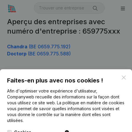
Aperçu des entreprises avec
numéro d'entreprise : 659775xxx
Chandra
(BE 0659.775.192)
Doctorp
(BE 0659.775.588)
Clo
Produit
Faites-en plus avec nos cookies !
Informations d’entreprise
Afin d'optimiser votre expérience d'utilisateur,
Companyweb recueille des informations sur la façon dont
Monitoring
Français
vous utilisez ce site web.
La politique en matière de cookies
vous permet de savoir quelles informations sont visées et
Recherche internationale
vous donne le contrôle sur la manière dont elles sont
Kantorenpark Everest
Prospection
utilisées.
Leuvensesteenweg
iOS app
248D,