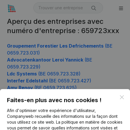
Aperçu des entreprises avec
numéro d'entreprise : 659723xxx
Groupement Forestier Les Defrichements
(BE
0659.723.031)
Advocatenkantoor Leroi Yannick
(BE
0659.723.229)
Ldc Systems
(BE 0659.723.328)
Interfer Edelstahl
(BE 0659.723.427)
Amv Renov
(BE 0659.723.625)
Laeken.Brussels ASBL
(BE 0659.723.724)
Clo
Faites-en plus avec nos cookies !
Afin d'optimiser votre expérience d'utilisateur,
Companyweb recueille des informations sur la façon dont
Produit
vous utilisez ce site web.
La politique en matière de cookies
vous permet de savoir quelles informations sont visées et
Informations d’entreprise