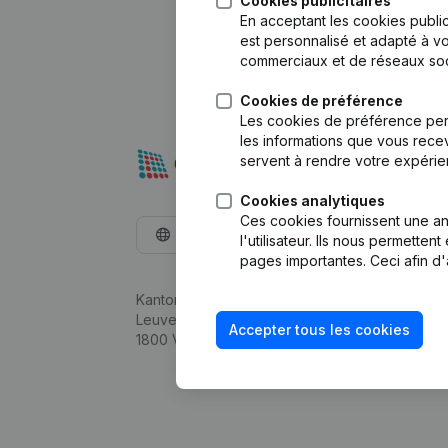
Cookies publicitaires
En acceptant les cookies public
est personnalisé et adapté à vo
commerciaux et de réseaux soc
Cookies de préférence
Les cookies de préférence per
les informations que vous recev
servent à rendre votre expérie
Cookies analytiques
Ces cookies fournissent une ana
Français
l'utilisateur. Ils nous permette
pages importantes. Ceci afin d'
Kantorenpark Everest
Leuvensesteenweg 248D,
Accepter tous les cookies
1800 Vilvoorde