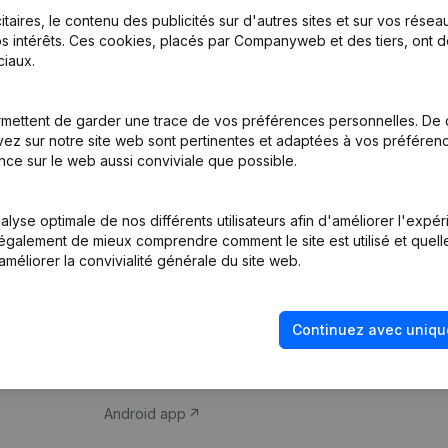
itaires, le contenu des publicités sur d'autres sites et sur vos rése
s intérêts. Ces cookies, placés par Companyweb et des tiers, ont d
iaux.
mettent de garder une trace de vos préférences personnelles. De 
ez sur notre site web sont pertinentes et adaptées à vos préférence
Produit
Thème
nce sur le web aussi conviviale que possible.
Informations
Compliance et pré
d’entreprise
fraude
lyse optimale de nos différents utilisateurs afin d'améliorer l'expé
nt également de mieux comprendre comment le site est utilisé et quell
Monitoring
Consulter des co
améliorer la convivialité générale du site web.
Recherche
Recherche de nu
internationale
Vérification de la 
Continuez avec uniqu
Prospection
iOS app
Android app