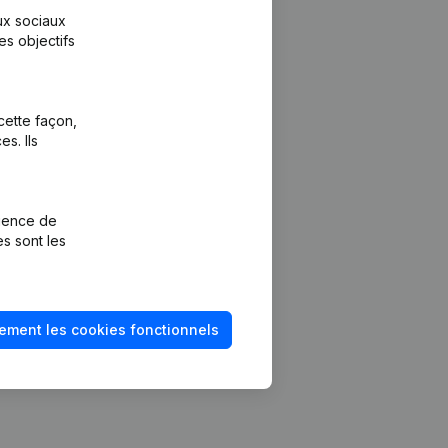
aux sociaux
es objectifs
cette façon,
s. Ils
Plateforme
vention de la
Intégrations
rience de
Intégrations
es sont les
mptes annuels
personnalisées
méro de TVA
Expérience de
paiement
solvabilité
ement les cookies fonctionnels
Contact
Tarifs