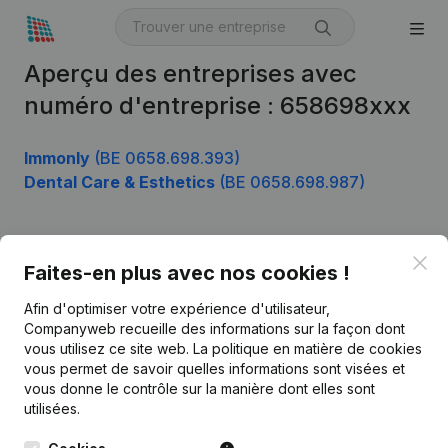
Aperçu des entreprises avec
numéro d'entreprise : 658698xxx
Immonly
(BE 0658.698.393)
Dental Care & Esthetics
(BE 0658.698.987)
Clo
Produit
Faites-en plus avec nos cookies !
Informations d’entreprise
Afin d'optimiser votre expérience d'utilisateur,
Companyweb recueille des informations sur la façon dont
Monitoring
Français
vous utilisez ce site web.
La politique en matière de cookies
vous permet de savoir quelles informations sont visées et
Recherche internationale
vous donne le contrôle sur la manière dont elles sont
Kantorenpark Everest
Prospection
utilisées.
Leuvensesteenweg
iOS app
248D,